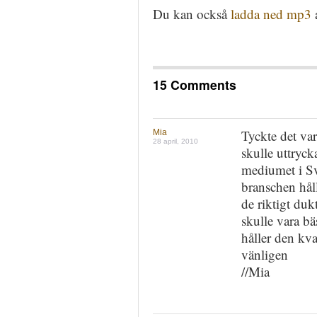
Du kan också
ladda ned mp3
15 Comments
Tyckte det var 
Mia
28 april, 2010
skulle uttryck
mediumet i Sve
branschen håll
de riktigt duk
skulle vara bäs
håller den kva
vänligen
//Mia