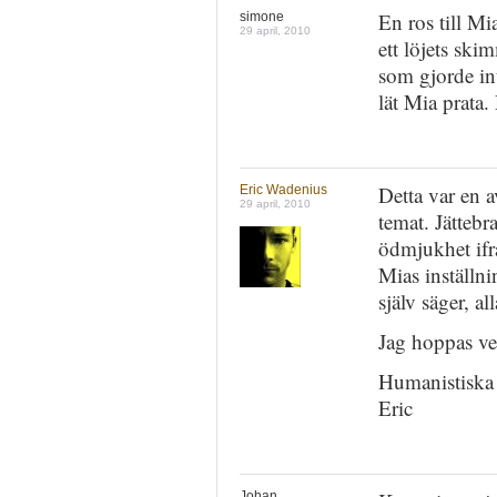
En ros till Mia
simone
29 april, 2010
ett löjets ski
som gjorde in
lät Mia prata. 
Detta var en a
Eric Wadenius
29 april, 2010
temat. Jätteb
ödmjukhet ifrå
Mias inställn
själv säger, a
Jag hoppas ver
Humanistiska 
Eric
Johan