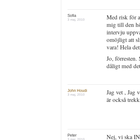
Med risk för a
Sofia
3 maj, 2010
mig till den 
intervju uppv
omöjligt att s
vara! Hela det
Jo, förresten. 
dåligt med det
Jag vet , Jag
John Houdi
3 maj, 2010
är också trek
Nej, vi ska 
Peter
3 maj, 2010