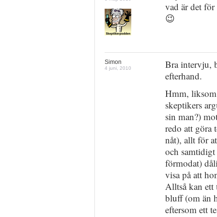
vad är det fö
😉
Bra intervju, 
Simon
4 juni, 2010
efterhand.
Hmm, liksom 
skeptikers ar
sin man?) mot
redo att göra t
nåt), allt för 
och samtidigt 
förmodat) dåli
visa på att ho
Alltså kan et
bluff (om än 
eftersom ett t