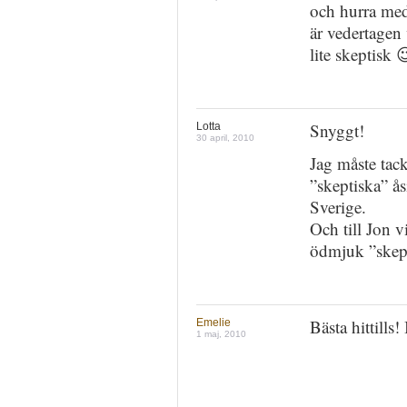
och hurra med
är vedertagen 
lite skeptisk 
Snyggt!
Lotta
30 april, 2010
Jag måste tac
”skeptiska” ås
Sverige.
Och till Jon v
ödmjuk ”skep
Bästa hittills!
Emelie
1 maj, 2010