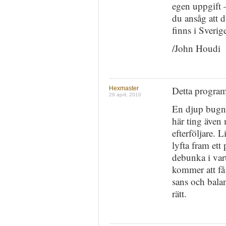
egen uppgift –
du ansåg att 
finns i Sverige
/John Houdi
Detta program 
Hexmaster
29 april, 2010
En djup bugni
här ting även
efterföljare.
lyfta fram ett 
debunka i var
kommer att få 
sans och balan
rätt.