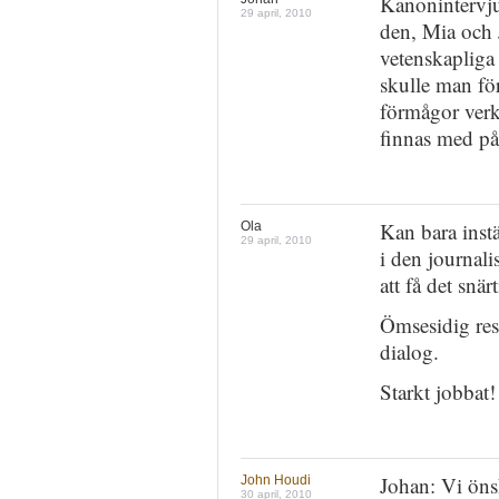
Kanonintervju
29 april, 2010
den, Mia och 
vetenskapliga 
skulle man för
förmågor verk
finnas med på 
Kan bara instä
Ola
29 april, 2010
i den journali
att få det snä
Ömsesidig resp
dialog.
Starkt jobbat!
Johan: Vi öns
John Houdi
30 april, 2010