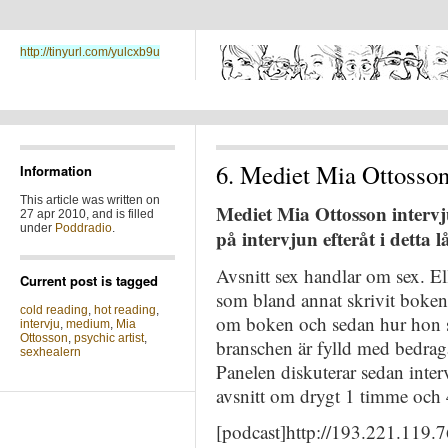
http://tinyurl.com/yulcxb9u
6. Mediet Mia Ottosso
Information
This article was written on
Mediet Mia Ottosson intervj
27 apr 2010, and is filled
under
Poddradio
.
på intervjun efteråt i detta l
Avsnitt sex handlar om sex. El
Current post is tagged
som bland annat skrivit boke
cold reading
,
hot reading
,
om boken och sedan hur hon 
intervju
,
medium
,
Mia
Ottosson
,
psychic artist
,
branschen är fylld med bedragar
sexhealern
Panelen diskuterar sedan inter
avsnitt om drygt 1 timme och 
[podcast]http://193.221.119.