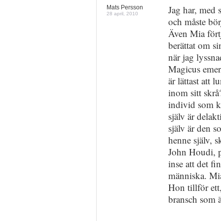
Jag har, med st
Mats Persson
28 april, 2010
och måste bör
Även Mia förtj
berättat om si
när jag lyssn
Magicus emeri
är lättast att
inom sitt skrå
individ som k
själv är delakt
själv är den so
henne själv, 
John Houdi, p
inse att det f
människa. Mia
Hon tillför ett
bransch som ä