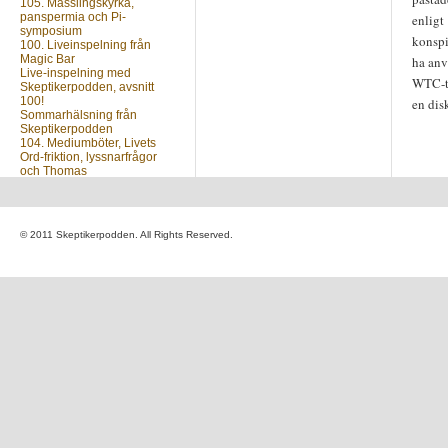
105. Mässlingskyrka,
panspermia och Pi-
enligt
symposium
konspi
100. Liveinspelning från
Magic Bar
ha anvä
Live-inspelning med
WTC-to
Skeptikerpodden, avsnitt
100!
en dis
Sommarhälsning från
Skeptikerpodden
104. Mediumböter, Livets
Ord-friktion, lyssnarfrågor
och Thomas
Nästa avsnitt?
© 2011 Skeptikerpodden. All Rights Reserved.
Vill du veta när du kan
lyssna på nästa avsnitt av
Skeptikerpodden? Anmäl
din e-postadress nedan så
mejlar vi dig så fort ett nytt
avsnitt finns ute.
Skriv din e-postadress: