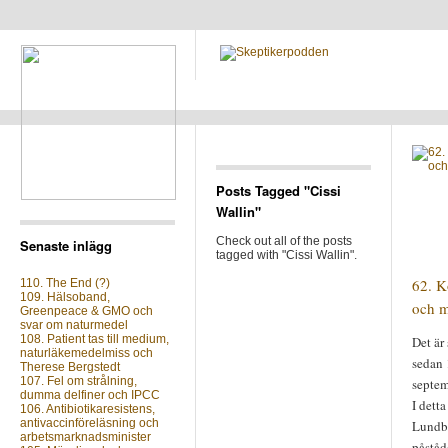
Posts Tagged "Cissi
Wallin"
Check out all of the posts
Senaste inlägg
tagged with "Cissi Wallin".
62. K
110. The End (?)
109. Hälsoband,
och m
Greenpeace & GMO och
svar om naturmedel
108. Patient tas till medium,
Det är
naturläkemedelmiss och
sedan 
Therese Bergstedt
107. Fel om strålning,
septem
dumma delfiner och IPCC
I dett
106. Antibiotikaresistens,
antivaccinföreläsning och
Lundbe
arbetsmarknadsminister
påståd