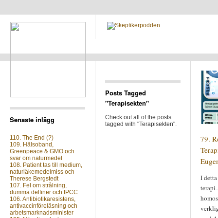
Posts Tagged
"Terapisekten"
Check out all of the posts
Senaste inlägg
tagged with "Terapisekten".
79. R
110. The End (?)
109. Hälsoband,
Terap
Greenpeace & GMO och
svar om naturmedel
Eugen
108. Patient tas till medium,
naturläkemedelmiss och
I dett
Therese Bergstedt
107. Fel om strålning,
terapi
dumma delfiner och IPCC
homos
106. Antibiotikaresistens,
antivaccinföreläsning och
verklig
arbetsmarknadsminister