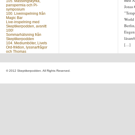
med A
105. Mässlingskyrka,
panspermia och Pi-
Jonas 
symposium
”Terap
100. Liveinspelning från
Magic Bar
World 
Live-inspelning med
Berlin
Skeptikerpodden, avsnitt
100!
Eugeni
Sommarhälsning från
läsare
Skeptikerpodden
104. Mediumböter, Livets
[…]
Ord-friktion, lyssnarfrågor
och Thomas
Nästa avsnitt?
© 2012 Skeptikerpodden. All Rights Reserved.
Vill du veta när du kan
lyssna på nästa avsnitt av
Skeptikerpodden? Anmäl
din e-postadress nedan så
mejlar vi dig så fort ett nytt
avsnitt finns ute.
Skriv din e-postadress: