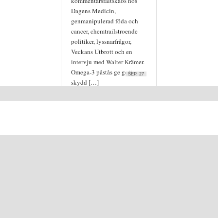
kommentarsfältskaos hos
Dagens Medicin,
genmanipulerad föda och
cancer, chemtrailstroende
politiker, lyssnarfrågor,
Veckans Utbrott och en
intervju med Walter Krämer.
Omega-3 påstås ge gott
SEP, 27
skydd […]