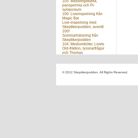
105. Mässlingskyrka,
panspermia och Pi-
symposium
100. Liveinspelning från
Magic Bar
Live-inspelning med
Skeptikerpodden, avsnitt
100!
Sommarhälsning från
Skeptikerpodden
104. Mediumböter, Livets
Ord-friktion, lyssnarfrågor
och Thomas
Nästa avsnitt?
© 2012 Skeptikerpodden. All Rights Reserved.
Vill du veta när du kan
lyssna på nästa avsnitt av
Skeptikerpodden? Anmäl
din e-postadress nedan så
mejlar vi dig så fort ett nytt
avsnitt finns ute.
Skriv din e-postadress: