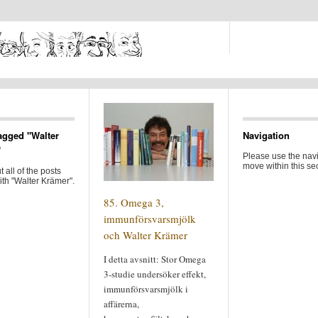
agged "Walter
Navigation
"
Please use the navi
move within this sec
 all of the posts
th "Walter Krämer".
85. Omega 3,
immunförsvarsmjölk
och Walter Krämer
I detta avsnitt: Stor Omega
3-studie undersöker effekt,
immunförsvarsmjölk i
affärerna,