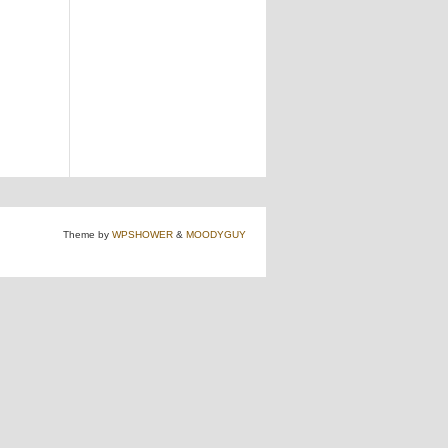
Theme by
WPSHOWER
&
MOODYGUY