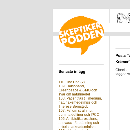
Posts T
Krämer
Check out
Senaste inlägg
tagged wi
110. The End (?)
109. Hälsoband,
Greenpeace & GMO och
svar om naturmedel
108. Patient tas till medium,
naturläkemedelmiss och
Therese Bergstedt
107. Fel om strålning,
dumma delfiner och IPCC
106. Antibiotikaresistens,
antivaccinföreläsning och
arbetsmarknadsminister