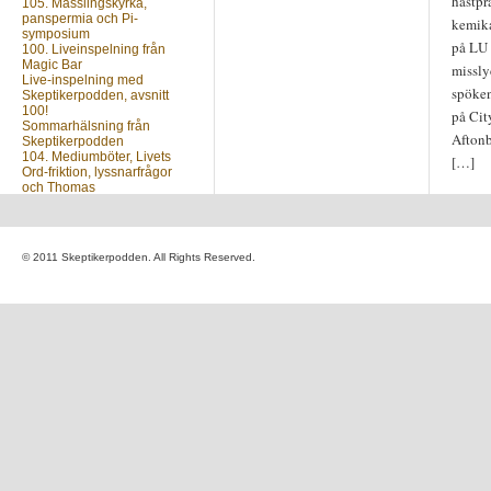
hästpr
105. Mässlingskyrka,
panspermia och Pi-
kemika
symposium
på LU 
100. Liveinspelning från
Magic Bar
misslyc
Live-inspelning med
spöken
Skeptikerpodden, avsnitt
100!
på Cit
Sommarhälsning från
Aftonb
Skeptikerpodden
104. Mediumböter, Livets
[…]
Ord-friktion, lyssnarfrågor
och Thomas
Nästa avsnitt?
© 2011 Skeptikerpodden. All Rights Reserved.
Vill du veta när du kan
lyssna på nästa avsnitt av
Skeptikerpodden? Anmäl
din e-postadress nedan så
mejlar vi dig så fort ett nytt
avsnitt finns ute.
Skriv din e-postadress: