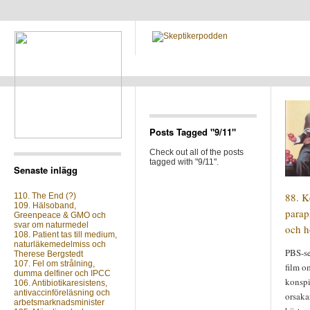
Posts Tagged "9/11"
Check out all of the posts
tagged with "9/11".
Senaste inlägg
88. K
110. The End (?)
109. Hälsoband,
parap
Greenpeace & GMO och
svar om naturmedel
och h
108. Patient tas till medium,
naturläkemedelmiss och
PBS-se
Therese Bergstedt
107. Fel om strålning,
film o
dumma delfiner och IPCC
konspi
106. Antibiotikaresistens,
antivaccinföreläsning och
orsaka
arbetsmarknadsminister