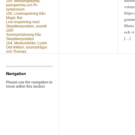
Italie
105. Mässlingskyrka,
panspermia och Pi-
vetens
symposium
följer
100. Liveinspelning från
Magic Bar
genmod
Live-inspelning med
Maria 
Skeptikerpodden, avsnitt
100!
och vi
Sommarhälsning från
[…]
Skeptikerpodden
104. Mediumböter, Livets
Ord-friktion, lyssnarfrågor
och Thomas
Nästa avsnitt?
Vill du veta när du kan
Navigation
lyssna på nästa avsnitt av
Skeptikerpodden? Anmäl
Please use the navigation to
din e-postadress nedan så
move within this section.
mejlar vi dig så fort ett nytt
avsnitt finns ute.
Skriv din e-postadress: