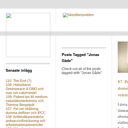
Posts Tagged "Jonas
Gåde"
Check out all of the posts
Senaste inlägg
tagged with "Jonas Gåde".
87. Po
110. The End (?)
109. Hälsoband,
doms
Greenpeace & GMO och
svar om naturmedel
veten
108. Patient tas till medium,
naturläkemedelmiss och
I detta
Therese Bergstedt
107. Fel om strålning,
lämnar
dumma delfiner och IPCC
altern
106. Antibiotikaresistens,
antivaccinföreläsning och
elalle
arbetsmarknadsminister