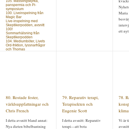
kvacks
105. Mässlingskyrka,
panspermia och Pi-
Nyhet
symposium
Maria 
100. Liveinspelning från
Magic Bar
besvär
Live-inspelning med
interv
Skeptikerpodden, avsnitt
100!
ett nyt
Sommarhälsning från
Skeptikerpodden
104. Mediumböter, Livets
Ord-friktion, lyssnarfrågor
och Thomas
Nästa avsnitt?
Vill du veta när du kan
lyssna på nästa avsnitt av
Skeptikerpodden? Anmäl
din e-postadress nedan så
mejlar vi dig så fort ett nytt
avsnitt finns ute.
80. Rostade foster,
79. Reparativ terapi,
78. R
Skriv din e-postadress:
världsuppfattningar och
Terapisekten och
konsp
Chris French
Eugenie Scott
klima
I detta avsnitt bland annat:
I detta avsnitt: Reparativ
Vi är t
Nya dieten bibelbantning
terapi—att bota
avsnit