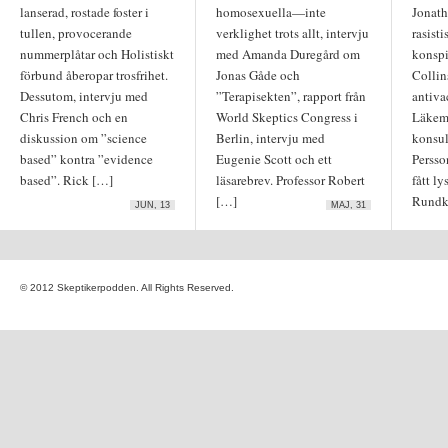
lanserad, rostade foster i
homosexuella—inte
Jonat
tullen, provocerande
verklighet trots allt, intervju
rasisti
Skickas via
FeedBurner
nummerplåtar och Holistiskt
med Amanda Duregård om
konspi
förbund åberopar trosfrihet.
Jonas Gåde och
Collin
Dessutom, intervju med
”Terapisekten”, rapport från
antiva
Senaste kommentarer
Chris French och en
World Skeptics Congress i
Läkeme
diskussion om ”science
Berlin, intervju med
konsul
Podcasters on the Berlin
World Skeptics Conference
based” kontra ”evidence
Eugenie Scott och ett
Persso
– Aardvarchaeology – by Dr.
based”. Rick […]
läsarebrev. Professor Robert
fått l
Martin Rundkvist
om
79.
Reparativ terapi,
[…]
Rundkv
JUN, 13
MAJ, 31
Terapisekten och Eugenie
Scott
John of God akt 6: Varför
man uti sin vanskapta torso
skola gömma en mikrofon –
PKJonas
om
86. HPV-
© 2012 Skeptikerpodden. All Rights Reserved.
vaccin, Miljöpartiet och
stamceller
Avsnitt 4 – 11 september-
attackerna, del 2 |
Kvalificerat Hemligt
om
62.
Konspirationsteorier och
mediaprofiler
Frisörsklockan då?
om
107.
Fel om strålning, dumma
delfiner och IPCC
Fredrik
om
85. Omega 3,