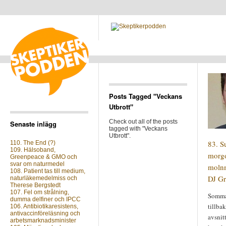
Posts Tagged "Veckans
Utbrott"
Check out all of the posts
Senaste inlägg
tagged with "Veckans
Utbrott".
83. S
110. The End (?)
109. Hälsoband,
morgo
Greenpeace & GMO och
svar om naturmedel
moln
108. Patient tas till medium,
DJ Gr
naturläkemedelmiss och
Therese Bergstedt
107. Fel om strålning,
Sommar
dumma delfiner och IPCC
tillba
106. Antibiotikaresistens,
antivaccinföreläsning och
avsnit
arbetsmarknadsminister